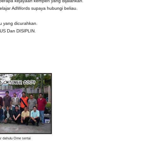
berapa kejayaan kempen yang dijalankan.
lajar AdWords supaya hubungi beliau.
mu yang dicurahkan.
US Dan DISIPLIN.
r dahulu Ome sertai