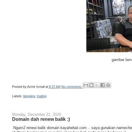
gambar lam
Posted by
Azmir Ismail
at
8:37 AM
No comments:
Labels:
blogging
,
trading
Monday, December 21, 2020
Domain dah renew balik :)
Ngam2 renew balik domain kayahebat.com .. saya gunakan namecheap