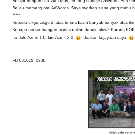
Belajar dengan sifu Wan Mus, tentang Google AdWords. Ada be
Beliau memang otai AdWords. Saya syorkan siapa yang mahu be
*****
Kepada cikgu-cikgu di atas terima kasih banyak-banyak atas il
Kenapa perkembangan bisnes online dahulu slow? Kurang FOK
Itu dulu Azmir 1.0, kini Azmir 2.0
doakan kejayaan saya
FB 031019, 0935
Salah satu semina