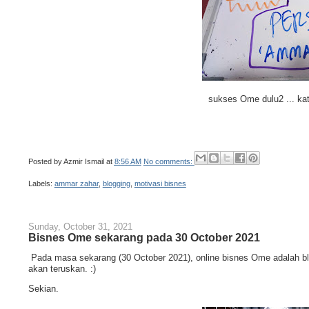
sukses Ome dulu2 ... kat
Posted by
Azmir Ismail
at
8:56 AM
No comments:
Labels:
ammar zahar
,
blogging
,
motivasi bisnes
Sunday, October 31, 2021
Bisnes Ome sekarang pada 30 October 2021
Pada masa sekarang (30 October 2021), online bisnes Ome adalah blo
akan teruskan. :)
Sekian.