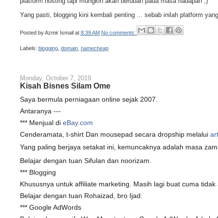
platform hosting tapi mungkin akan berubah pada masa hadapan ;)
Yang pasti, blogging kini kembali penting ... sebab inilah platform y
Posted by
Azmir Ismail
at
8:39 AM
No comments:
Labels:
blogging
,
domain
,
namecheap
Monday, October 7, 2019
Kisah Bisnes Silam Ome
Saya bermula perniagaan online sejak 2007.
Antaranya ---
*** Menjual di
eBay.com
Cenderamata, t-shirt Dan mousepad secara dropship melalui
ar
Yang paling berjaya setakat ini, kemuncaknya adalah masa zama
Belajar dengan tuan Sifulan dan noorizam.
*** Blogging
Khususnya untuk affiliate marketing. Masih lagi buat cuma tidak ak
Belajar dengan tuan Rohaizad, bro Ijad.
*** Google AdWords