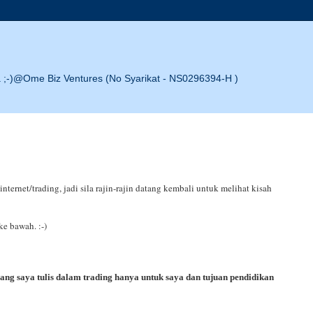
;-)@Ome Biz Ventures (No Syarikat - NS0296394-H )
ternet/trading, jadi sila rajin-rajin datang kembali untuk melihat kisah
 ke bawah. :-)
ng saya tulis dalam trading hanya untuk saya dan tujuan pendidikan