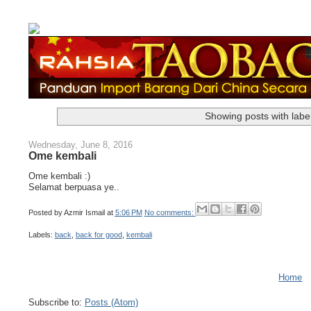
Showing posts with labe
Wednesday, June 8, 2016
Ome kembali
Ome kembali :)
Selamat berpuasa ye..
Posted by
Azmir Ismail
at
5:06 PM
No comments:
Labels:
back
,
back for good
,
kembali
Home
Subscribe to:
Posts (Atom)