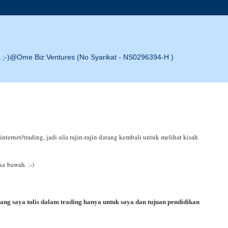
;-)@Ome Biz Ventures (No Syarikat - NS0296394-H )
ternet/trading, jadi sila rajin-rajin datang kembali untuk melihat kisah
 ke bawah. :-)
ng saya tulis dalam trading hanya untuk saya dan tujuan pendidikan